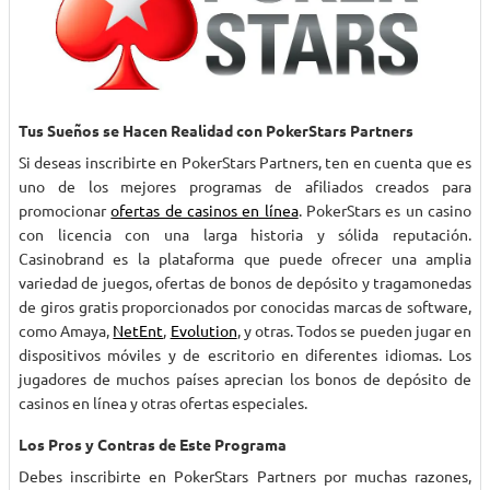
Tus Sueños se Hacen Realidad con PokerStars Partners
Si deseas inscribirte en PokerStars Partners, ten en cuenta que es
uno de los mejores programas de afiliados creados para
promocionar
ofertas de casinos en línea
. PokerStars es un casino
con licencia con una larga historia y sólida reputación.
Casinobrand es la plataforma que puede ofrecer una amplia
variedad de juegos, ofertas de bonos de depósito y tragamonedas
de giros gratis proporcionados por conocidas marcas de software,
como Amaya,
NetEnt
,
Evolution
, y otras. Todos se pueden jugar en
dispositivos móviles y de escritorio en diferentes idiomas. Los
jugadores de muchos países aprecian los bonos de depósito de
casinos en línea y otras ofertas especiales.
Los Pros y Contras de Este Programa
Debes inscribirte en PokerStars Partners por muchas razones,