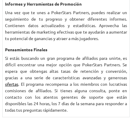
Informes y Herramientas de Promoción
Una vez que te unes a PokerStars Partners, puedes realizar un
seguimiento de tu progreso y obtener diferentes informes.
Contienen datos actualizados y estadísticas. Aprovecha las
herramientas de marketing efectivas que te ayudarán a aumentar
tu potencial de ganancias y atraer a más jugadores.
Pensamientos Finales
Si estás buscando un gran programa de afiliados para unirte, es
difícil encontrar una mejor opción que PokerStars Partners. Se
espera que obtengas altas tasas de retención y conversión,
gracias a una serie de características avanzadas y generosas
ofertas
. El programa recompensa a los miembros con lucrativas
comisiones de afiliados. Si tienes alguna consulta, ponte en
contacto con los atentos gerentes de soporte que están
disponibles las 24 horas, los 7 días de la semana para responder a
todas tus preguntas rápidamente.