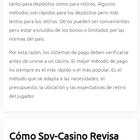
tanto para depósitos como para retiros. Algunos
métodos son rápidos para los depósitos pero más
lentos para los retiros. Otros pueden ser convenientes
pero estar excluidos de los bonos o limitados por las
normas del país.
Por esta razón, los sistemas de pago deben verificarse
antes de unirse a un casino. El mejor método de pago
no siempre es el más rápido o el más popular. Es el
método que se adapta a las necesidades, el
presupuesto, la ubicación y las expectativas de retiro
del jugador.
Cómo Spy-Casino Revisa