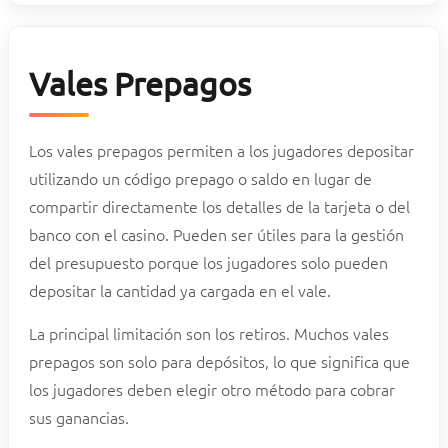
Vales Prepagos
Los vales prepagos permiten a los jugadores depositar
utilizando un código prepago o saldo en lugar de
compartir directamente los detalles de la tarjeta o del
banco con el casino. Pueden ser útiles para la gestión
del presupuesto porque los jugadores solo pueden
depositar la cantidad ya cargada en el vale.
La principal limitación son los retiros. Muchos vales
prepagos son solo para depósitos, lo que significa que
los jugadores deben elegir otro método para cobrar
sus ganancias.