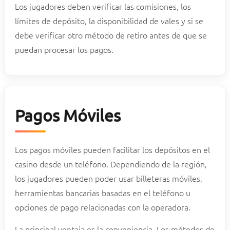
Los jugadores deben verificar las comisiones, los
límites de depósito, la disponibilidad de vales y si se
debe verificar otro método de retiro antes de que se
puedan procesar los pagos.
Pagos Móviles
Los pagos móviles pueden facilitar los depósitos en el
casino desde un teléfono. Dependiendo de la región,
los jugadores pueden poder usar billeteras móviles,
herramientas bancarias basadas en el teléfono u
opciones de pago relacionadas con la operadora.
La principal ventaja es la conveniencia. Los métodos de