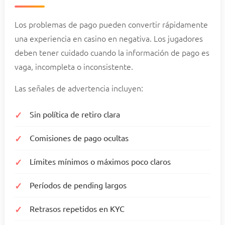
Los problemas de pago pueden convertir rápidamente
una experiencia en casino en negativa. Los jugadores
deben tener cuidado cuando la información de pago es
vaga, incompleta o inconsistente.
Las señales de advertencia incluyen:
Sin política de retiro clara
Comisiones de pago ocultas
Límites mínimos o máximos poco claros
Períodos de pending largos
Retrasos repetidos en KYC