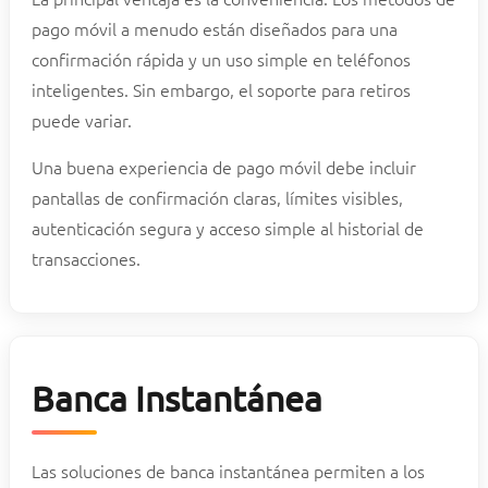
pago móvil a menudo están diseñados para una
confirmación rápida y un uso simple en teléfonos
inteligentes. Sin embargo, el soporte para retiros
puede variar.
Una buena experiencia de pago móvil debe incluir
pantallas de confirmación claras, límites visibles,
autenticación segura y acceso simple al historial de
transacciones.
Banca Instantánea
Las soluciones de banca instantánea permiten a los