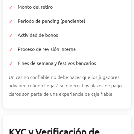
Monto del retiro
Período de pending (pendiente)
Actividad de bonos
Proceso de revisión interna
Fines de semana y festivos bancarios
Un casino confiable no debe hacer que los jugadores
adivinen cuándo llegará su dinero. Los plazos de pago
claros son parte de una experiencia de caja fiable.
KYC y Verificación de