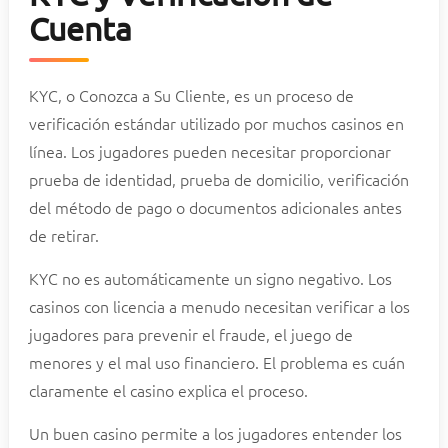
Cuenta
KYC, o Conozca a Su Cliente, es un proceso de
verificación estándar utilizado por muchos casinos en
línea. Los jugadores pueden necesitar proporcionar
prueba de identidad, prueba de domicilio, verificación
del método de pago o documentos adicionales antes
de retirar.
KYC no es automáticamente un signo negativo. Los
casinos con licencia a menudo necesitan verificar a los
jugadores para prevenir el fraude, el juego de
menores y el mal uso financiero. El problema es cuán
claramente el casino explica el proceso.
Un buen casino permite a los jugadores entender los