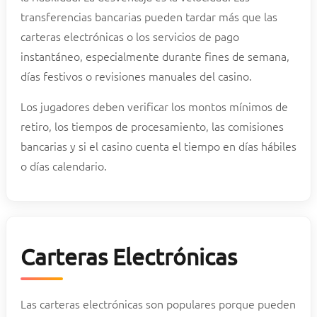
transferencias bancarias pueden tardar más que las
carteras electrónicas o los servicios de pago
instantáneo, especialmente durante fines de semana,
días festivos o revisiones manuales del casino.
Los jugadores deben verificar los montos mínimos de
retiro, los tiempos de procesamiento, las comisiones
bancarias y si el casino cuenta el tiempo en días hábiles
o días calendario.
Carteras Electrónicas
Las carteras electrónicas son populares porque pueden