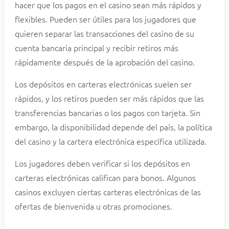
hacer que los pagos en el casino sean más rápidos y
flexibles. Pueden ser útiles para los jugadores que
quieren separar las transacciones del casino de su
cuenta bancaria principal y recibir retiros más
rápidamente después de la aprobación del casino.
Los depósitos en carteras electrónicas suelen ser
rápidos, y los retiros pueden ser más rápidos que las
transferencias bancarias o los pagos con tarjeta. Sin
embargo, la disponibilidad depende del país, la política
del casino y la cartera electrónica específica utilizada.
Los jugadores deben verificar si los depósitos en
carteras electrónicas califican para bonos. Algunos
casinos excluyen ciertas carteras electrónicas de las
ofertas de bienvenida u otras promociones.