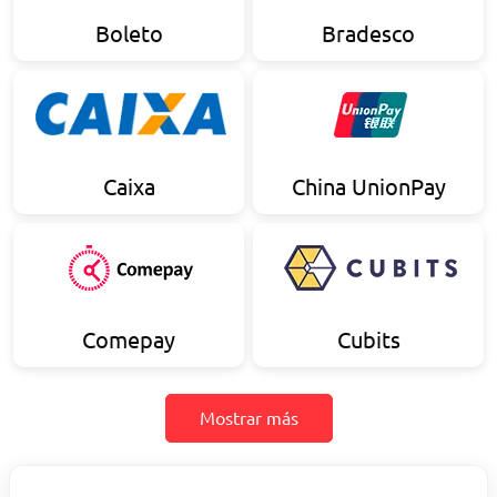
Boleto
Bradesco
Caixa
China UnionPay
Comepay
Cubits
Mostrar más