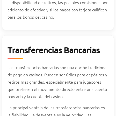
la disponibilidad de retiros, las posibles comisiones por
adelanto de efectivo y si los pagos con tarjeta califican
para los bonos del casino.
Transferencias Bancarias
Las transferencias bancarias son una opción tradicional
de pago en casinos. Pueden ser útiles para depósitos y
retiros más grandes, especialmente para jugadores
que prefieren el movimiento directo entre una cuenta
bancaria y la cuenta del casino.
La principal ventaja de las transferencias bancarias es
la fiabilidad. La desventaja es la velocidad. Las