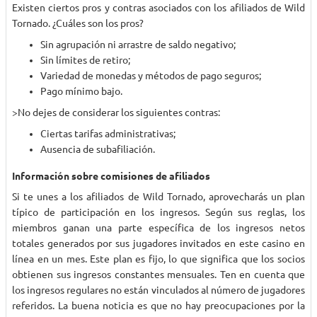
Existen ciertos pros y contras asociados con los afiliados de Wild
Tornado. ¿Cuáles son los pros?
Sin agrupación ni arrastre de saldo negativo;
Sin límites de retiro;
Variedad de monedas y métodos de pago seguros;
Pago mínimo bajo.
>No dejes de considerar los siguientes contras:
Ciertas tarifas administrativas;
Ausencia de subafiliación.
Información sobre comisiones de afiliados
Si te unes a los afiliados de Wild Tornado, aprovecharás un plan
típico de participación en los ingresos. Según sus reglas, los
miembros ganan una parte específica de los ingresos netos
totales generados por sus jugadores invitados en este casino en
línea en un mes. Este plan es fijo, lo que significa que los socios
obtienen sus ingresos constantes mensuales. Ten en cuenta que
los ingresos regulares no están vinculados al número de jugadores
referidos. La buena noticia es que no hay preocupaciones por la