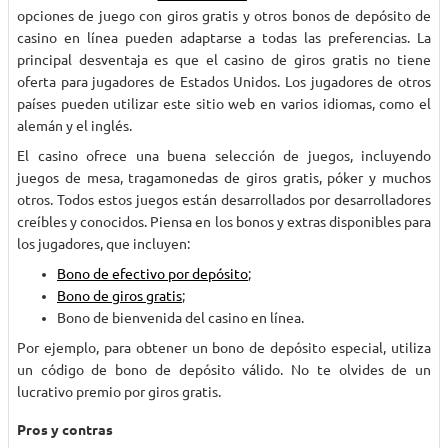
opciones de juego con giros gratis y otros bonos de depósito de
casino en línea pueden adaptarse a todas las preferencias. La
principal desventaja es que el casino de giros gratis no tiene
oferta para jugadores de Estados Unidos. Los jugadores de otros
países pueden utilizar este sitio web en varios idiomas, como el
alemán y el inglés.
El casino ofrece una buena selección de juegos, incluyendo
juegos de mesa, tragamonedas de giros gratis, póker y muchos
otros. Todos estos juegos están desarrollados por desarrolladores
creíbles y conocidos. Piensa en los bonos y extras disponibles para
los jugadores, que incluyen:
Bono de efectivo por depósito
;
Bono de giros gratis
;
Bono de bienvenida del casino en línea.
Por ejemplo, para obtener un bono de depósito especial, utiliza
un código de bono de depósito válido. No te olvides de un
lucrativo premio por giros gratis.
Pros y contras