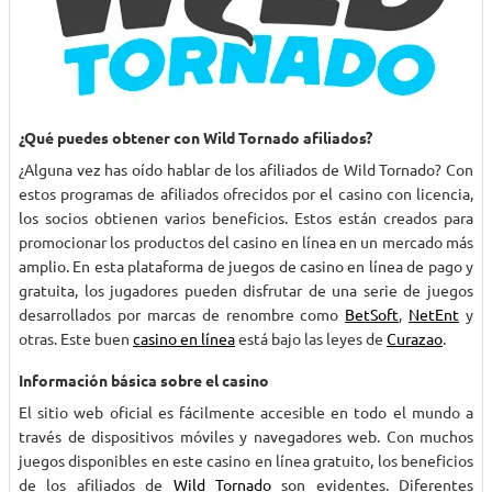
¿Qué puedes obtener con Wild Tornado afiliados?
¿Alguna vez has oído hablar de los afiliados de Wild Tornado? Con
estos programas de afiliados ofrecidos por el casino con licencia,
los socios obtienen varios beneficios. Estos están creados para
promocionar los productos del casino en línea en un mercado más
amplio. En esta plataforma de juegos de casino en línea de pago y
gratuita, los jugadores pueden disfrutar de una serie de juegos
desarrollados por marcas de renombre como
BetSoft
,
NetEnt
y
otras. Este buen
casino en línea
está bajo las leyes de
Curazao
.
Información básica sobre el casino
El sitio web oficial es fácilmente accesible en todo el mundo a
través de dispositivos móviles y navegadores web. Con muchos
juegos disponibles en este casino en línea gratuito, los beneficios
de los afiliados de
Wild Tornado
son evidentes. Diferentes