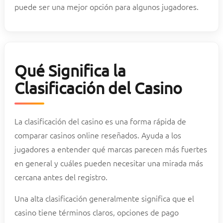
puede ser una mejor opción para algunos jugadores.
Qué Significa la
Clasificación del Casino
La clasificación del casino es una forma rápida de
comparar casinos online reseñados. Ayuda a los
jugadores a entender qué marcas parecen más fuertes
en general y cuáles pueden necesitar una mirada más
cercana antes del registro.
Una alta clasificación generalmente significa que el
casino tiene términos claros, opciones de pago