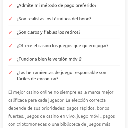
¿Admite mi método de pago preferido?
¿Son realistas los términos del bono?
¿Son claros y fiables los retiros?
¿Ofrece el casino los juegos que quiero jugar?
¿Funciona bien la versión móvil?
¿Las herramientas de juego responsable son
fáciles de encontrar?
El mejor casino online no siempre es la marca mejor
calificada para cada jugador. La elección correcta
depende de sus prioridades: pagos rápidos, bonos
fuertes, juegos de casino en vivo, juego móvil, pagos
con criptomonedas o una biblioteca de juegos más