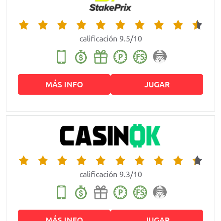
calificación 9.5/10
MÁS INFO
JUGAR
calificación 9.3/10
MÁS INFO
JUGAR