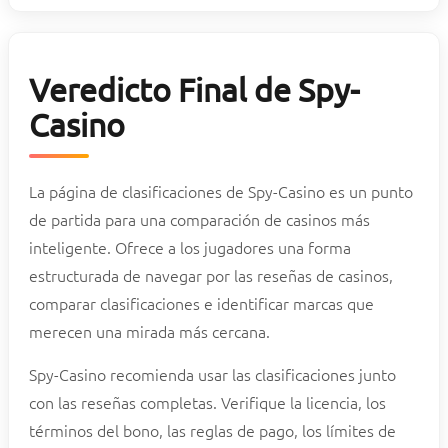
Veredicto Final de Spy-
Casino
La página de clasificaciones de Spy-Casino es un punto
de partida para una comparación de casinos más
inteligente. Ofrece a los jugadores una forma
estructurada de navegar por las reseñas de casinos,
comparar clasificaciones e identificar marcas que
merecen una mirada más cercana.
Spy-Casino recomienda usar las clasificaciones junto
con las reseñas completas. Verifique la licencia, los
términos del bono, las reglas de pago, los límites de