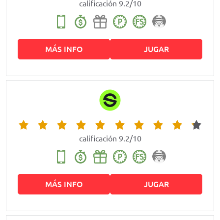
calificación 9.2/10
MÁS INFO
JUGAR
calificación 9.2/10
MÁS INFO
JUGAR