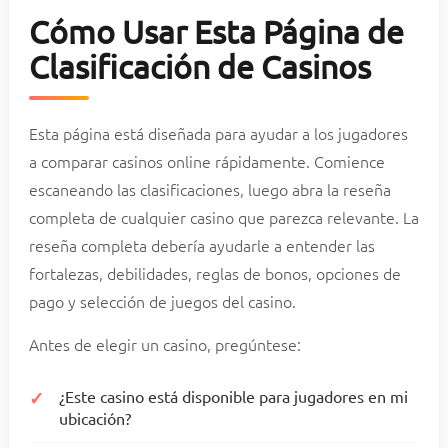
Cómo Usar Esta Página de
Clasificación de Casinos
Esta página está diseñada para ayudar a los jugadores
a comparar casinos online rápidamente. Comience
escaneando las clasificaciones, luego abra la reseña
completa de cualquier casino que parezca relevante. La
reseña completa debería ayudarle a entender las
fortalezas, debilidades, reglas de bonos, opciones de
pago y selección de juegos del casino.
Antes de elegir un casino, pregúntese:
¿Este casino está disponible para jugadores en mi
ubicación?