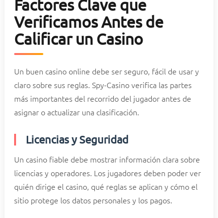
Factores Clave que
Verificamos Antes de
Calificar un Casino
Un buen casino online debe ser seguro, fácil de usar y
claro sobre sus reglas. Spy-Casino verifica las partes
más importantes del recorrido del jugador antes de
asignar o actualizar una clasificación.
Licencias y Seguridad
Un casino fiable debe mostrar información clara sobre
licencias y operadores. Los jugadores deben poder ver
quién dirige el casino, qué reglas se aplican y cómo el
sitio protege los datos personales y los pagos.