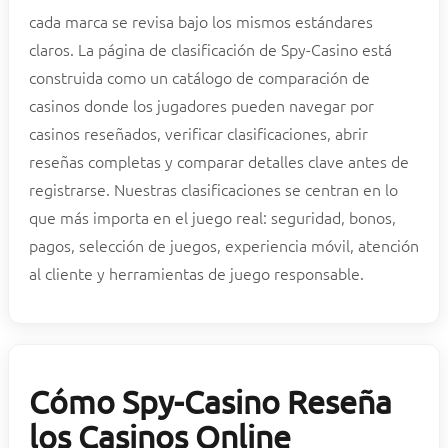
cada marca se revisa bajo los mismos estándares
claros. La página de clasificación de Spy-Casino está
construida como un catálogo de comparación de
casinos donde los jugadores pueden navegar por
casinos reseñados, verificar clasificaciones, abrir
reseñas completas y comparar detalles clave antes de
registrarse. Nuestras clasificaciones se centran en lo
que más importa en el juego real: seguridad, bonos,
pagos, selección de juegos, experiencia móvil, atención
al cliente y herramientas de juego responsable.
Cómo Spy-Casino Reseña
los Casinos Online