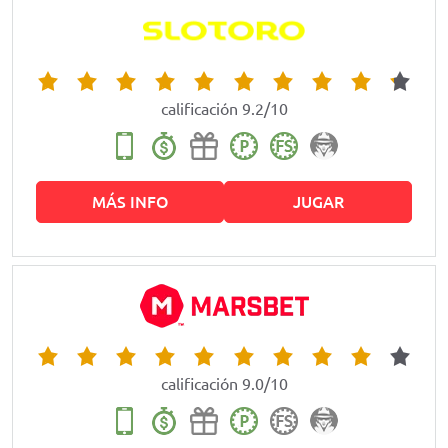
calificación 9.2/10
MÁS INFO
JUGAR
calificación 9.0/10