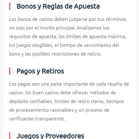
Bonos y Reglas de Apuesta
Los bonos de casino deben juzgarse por sus términos,
no solo por el monto principal. Analizamos los
requisitos de apuesta, los límites de apuesta máxima,
los juegos elegibles, el tiempo de vencimiento del
bono y las posibles restricciones de retiro.
Pagos y Retiros
Los pagos son una parte importante de cada reseña de
casino. Un buen casino debe ofrecer métodos de
depósito confiables, límites de retiro claros, tiempos
de procesamiento razonables y un proceso de
verificación transparente.
Juegos y Proveedores