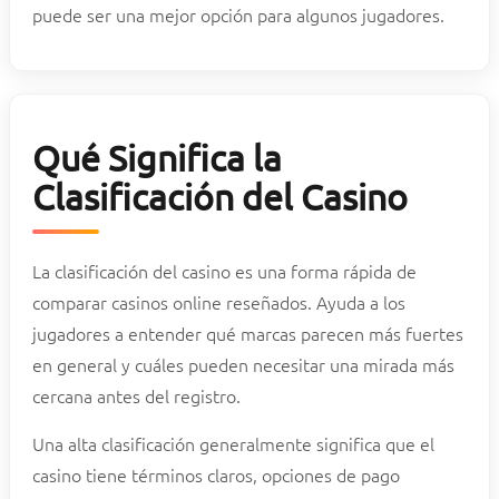
puede ser una mejor opción para algunos jugadores.
Qué Significa la
Clasificación del Casino
La clasificación del casino es una forma rápida de
comparar casinos online reseñados. Ayuda a los
jugadores a entender qué marcas parecen más fuertes
en general y cuáles pueden necesitar una mirada más
cercana antes del registro.
Una alta clasificación generalmente significa que el
casino tiene términos claros, opciones de pago