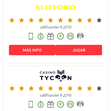
calificación 9.2/10
MÁS INFO
JUGAR
calificación 9.2/10