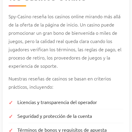
Spy-Casino reseña los casinos online mirando más allá
de la oferta de la página de inicio. Un casino puede
promocionar un gran bono de bienvenida o miles de
juegos, pero la calidad real queda clara cuando los
jugadores verifican los términos, las reglas de pago, el
proceso de retiro, los proveedores de juegos y la
experiencia de soporte.
Nuestras reseñas de casinos se basan en criterios
prácticos, incluyendo:
Licencias y transparencia del operador
Seguridad y protección de la cuenta
Términos de bonos y requisitos de apuesta