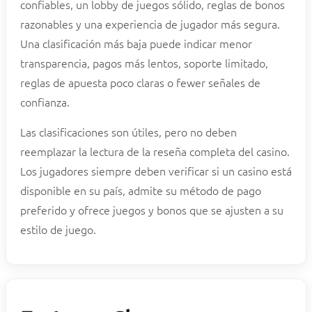
confiables, un lobby de juegos sólido, reglas de bonos
razonables y una experiencia de jugador más segura.
Una clasificación más baja puede indicar menor
transparencia, pagos más lentos, soporte limitado,
reglas de apuesta poco claras o fewer señales de
confianza.
Las clasificaciones son útiles, pero no deben
reemplazar la lectura de la reseña completa del casino.
Los jugadores siempre deben verificar si un casino está
disponible en su país, admite su método de pago
preferido y ofrece juegos y bonos que se ajusten a su
estilo de juego.