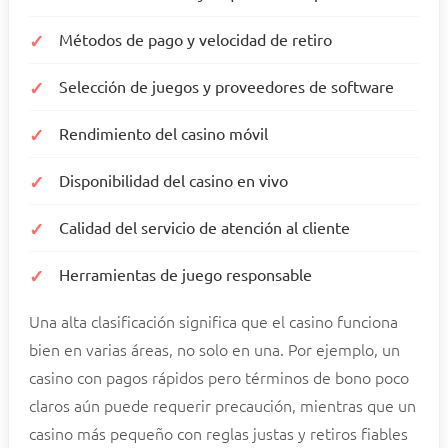
Métodos de pago y velocidad de retiro
Selección de juegos y proveedores de software
Rendimiento del casino móvil
Disponibilidad del casino en vivo
Calidad del servicio de atención al cliente
Herramientas de juego responsable
Una alta clasificación significa que el casino funciona
bien en varias áreas, no solo en una. Por ejemplo, un
casino con pagos rápidos pero términos de bono poco
claros aún puede requerir precaución, mientras que un
casino más pequeño con reglas justas y retiros fiables