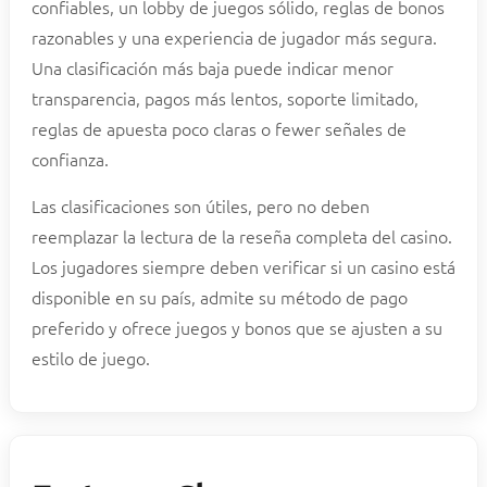
confiables, un lobby de juegos sólido, reglas de bonos
razonables y una experiencia de jugador más segura.
Una clasificación más baja puede indicar menor
transparencia, pagos más lentos, soporte limitado,
reglas de apuesta poco claras o fewer señales de
confianza.
Las clasificaciones son útiles, pero no deben
reemplazar la lectura de la reseña completa del casino.
Los jugadores siempre deben verificar si un casino está
disponible en su país, admite su método de pago
preferido y ofrece juegos y bonos que se ajusten a su
estilo de juego.