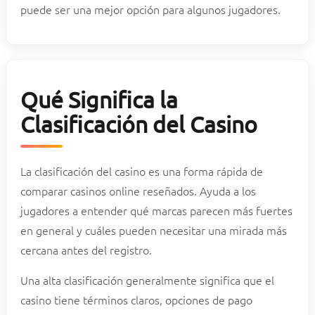
puede ser una mejor opción para algunos jugadores.
Qué Significa la
Clasificación del Casino
La clasificación del casino es una forma rápida de
comparar casinos online reseñados. Ayuda a los
jugadores a entender qué marcas parecen más fuertes
en general y cuáles pueden necesitar una mirada más
cercana antes del registro.
Una alta clasificación generalmente significa que el
casino tiene términos claros, opciones de pago