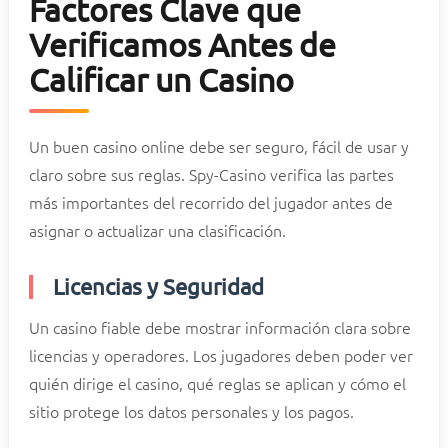
Factores Clave que
Verificamos Antes de
Calificar un Casino
Un buen casino online debe ser seguro, fácil de usar y
claro sobre sus reglas. Spy-Casino verifica las partes
más importantes del recorrido del jugador antes de
asignar o actualizar una clasificación.
Licencias y Seguridad
Un casino fiable debe mostrar información clara sobre
licencias y operadores. Los jugadores deben poder ver
quién dirige el casino, qué reglas se aplican y cómo el
sitio protege los datos personales y los pagos.