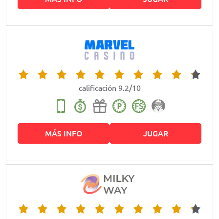
calificación 9.2/10
MÁS INFO
JUGAR