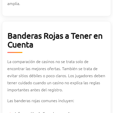
amplia.
Banderas Rojas a Tener en
Cuenta
La comparación de casinos no se trata solo de
encontrar las mejores ofertas. También se trata de
evitar sitios débiles o poco claros. Los jugadores deben
tener cuidado cuando un casino no explica las reglas
importantes antes del registro.
Las banderas rojas comunes incluyen: