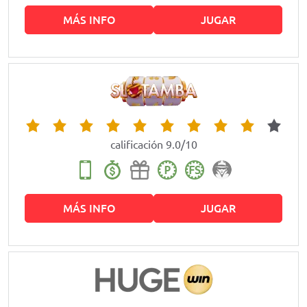
MÁS INFO
JUGAR
calificación 9.0/10
MÁS INFO
JUGAR