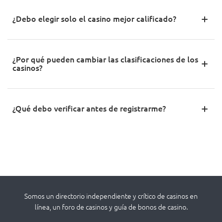
Spy-Casino califica a los casinos revisando factores prácticos
como las licencias, la fiabilidad de los pagos, los términos de los
¿Debo elegir solo el casino mejor calificado?
bonos, la selección de juegos, la usabilidad móvil, la atención al
cliente y la transparencia.
No siempre. Una alta clasificación es útil, pero los jugadores
también deben verificar si el casino se ajusta a su país, método
¿Por qué pueden cambiar las clasificaciones de los
de pago preferido, juegos favoritos y expectativas de bonos.
casinos?
Las clasificaciones de los casinos pueden cambiar cuando
cambian los bonos, las reglas de pago, la velocidad de retiro, las
¿Qué debo verificar antes de registrarme?
bibliotecas de juegos, los detalles de la licencia, la calidad del
soporte o los patrones de quejas de los jugadores.
Verifique la licencia del casino, los términos del bono, las reglas
de apuesta, los métodos de pago, los límites de retiro, el proceso
de verificación, los proveedores de juegos, el rendimiento móvil
y las herramientas de juego responsable.
Somos un directorio independiente y crítico de casinos en
línea, un foro de casinos y guía de bonos de casino.