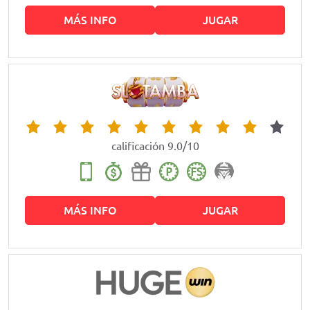
MÁS INFO
JUGAR
calificación 9.0/10
MÁS INFO
JUGAR