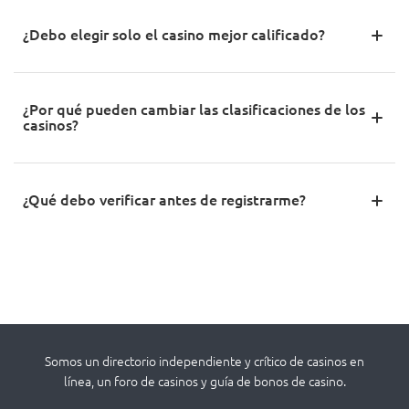
Spy-Casino califica a los casinos revisando factores prácticos
como las licencias, la fiabilidad de los pagos, los términos de los
¿Debo elegir solo el casino mejor calificado?
bonos, la selección de juegos, la usabilidad móvil, la atención al
cliente y la transparencia.
No siempre. Una alta clasificación es útil, pero los jugadores
también deben verificar si el casino se ajusta a su país, método
¿Por qué pueden cambiar las clasificaciones de los
de pago preferido, juegos favoritos y expectativas de bonos.
casinos?
Las clasificaciones de los casinos pueden cambiar cuando
cambian los bonos, las reglas de pago, la velocidad de retiro, las
¿Qué debo verificar antes de registrarme?
bibliotecas de juegos, los detalles de la licencia, la calidad del
soporte o los patrones de quejas de los jugadores.
Verifique la licencia del casino, los términos del bono, las reglas
de apuesta, los métodos de pago, los límites de retiro, el proceso
de verificación, los proveedores de juegos, el rendimiento móvil
y las herramientas de juego responsable.
Somos un directorio independiente y crítico de casinos en
línea, un foro de casinos y guía de bonos de casino.