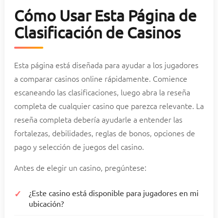
Cómo Usar Esta Página de
Clasificación de Casinos
Esta página está diseñada para ayudar a los jugadores
a comparar casinos online rápidamente. Comience
escaneando las clasificaciones, luego abra la reseña
completa de cualquier casino que parezca relevante. La
reseña completa debería ayudarle a entender las
fortalezas, debilidades, reglas de bonos, opciones de
pago y selección de juegos del casino.
Antes de elegir un casino, pregúntese:
¿Este casino está disponible para jugadores en mi
ubicación?