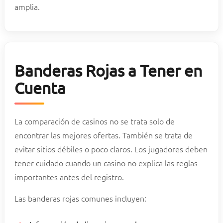
amplia.
Banderas Rojas a Tener en
Cuenta
La comparación de casinos no se trata solo de
encontrar las mejores ofertas. También se trata de
evitar sitios débiles o poco claros. Los jugadores deben
tener cuidado cuando un casino no explica las reglas
importantes antes del registro.
Las banderas rojas comunes incluyen: