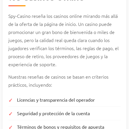
Spy-Casino reseña los casinos online mirando más allá
de la oferta de la página de inicio. Un casino puede
promocionar un gran bono de bienvenida o miles de
juegos, pero la calidad real queda clara cuando los
jugadores verifican los términos, las reglas de pago, el
proceso de retiro, los proveedores de juegos y la
experiencia de soporte.
Nuestras reseñas de casinos se basan en criterios
prácticos, incluyendo:
Licencias y transparencia del operador
Seguridad y protección de la cuenta
Términos de bonos y requisitos de apuesta