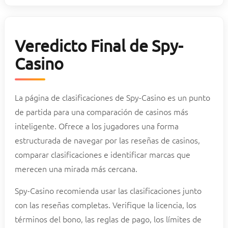
Veredicto Final de Spy-
Casino
La página de clasificaciones de Spy-Casino es un punto
de partida para una comparación de casinos más
inteligente. Ofrece a los jugadores una forma
estructurada de navegar por las reseñas de casinos,
comparar clasificaciones e identificar marcas que
merecen una mirada más cercana.
Spy-Casino recomienda usar las clasificaciones junto
con las reseñas completas. Verifique la licencia, los
términos del bono, las reglas de pago, los límites de