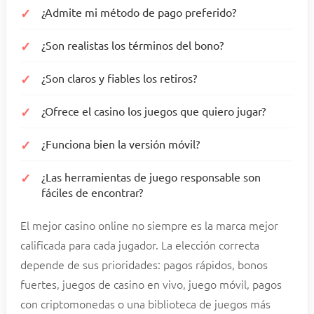
¿Admite mi método de pago preferido?
¿Son realistas los términos del bono?
¿Son claros y fiables los retiros?
¿Ofrece el casino los juegos que quiero jugar?
¿Funciona bien la versión móvil?
¿Las herramientas de juego responsable son
fáciles de encontrar?
El mejor casino online no siempre es la marca mejor
calificada para cada jugador. La elección correcta
depende de sus prioridades: pagos rápidos, bonos
fuertes, juegos de casino en vivo, juego móvil, pagos
con criptomonedas o una biblioteca de juegos más