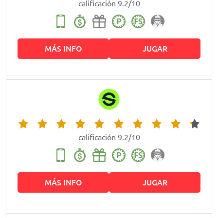
calificación 9.2/10
MÁS INFO
JUGAR
calificación 9.2/10
MÁS INFO
JUGAR