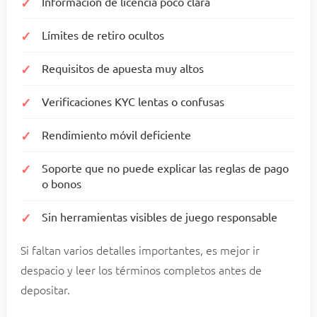
Información de licencia poco clara
Límites de retiro ocultos
Requisitos de apuesta muy altos
Verificaciones KYC lentas o confusas
Rendimiento móvil deficiente
Soporte que no puede explicar las reglas de pago
o bonos
Sin herramientas visibles de juego responsable
Si faltan varios detalles importantes, es mejor ir
despacio y leer los términos completos antes de
depositar.