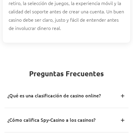
retiro, la selección de juegos, la experiencia móvil y la
calidad del soporte antes de crear una cuenta. Un buen
casino debe ser claro, justo y fácil de entender antes
de involucrar dinero real.
Preguntas Frecuentes
¿Qué es una clasificación de casino online?
Una clasificación de casino online es una puntuación que resume
la calidad general de un casino basada en la seguridad, los bonos,
¿Cómo califica Spy-Casino a los casinos?
los pagos, los juegos, la experiencia móvil, el soporte y las
herramientas de juego responsable.