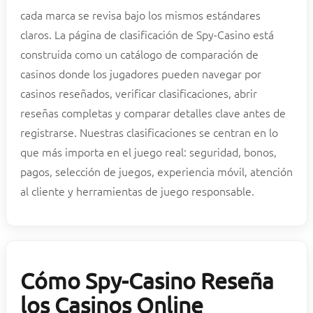
cada marca se revisa bajo los mismos estándares
claros. La página de clasificación de Spy-Casino está
construida como un catálogo de comparación de
casinos donde los jugadores pueden navegar por
casinos reseñados, verificar clasificaciones, abrir
reseñas completas y comparar detalles clave antes de
registrarse. Nuestras clasificaciones se centran en lo
que más importa en el juego real: seguridad, bonos,
pagos, selección de juegos, experiencia móvil, atención
al cliente y herramientas de juego responsable.
Cómo Spy-Casino Reseña
los Casinos Online