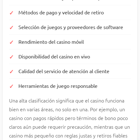
Métodos de pago y velocidad de retiro
Selección de juegos y proveedores de software
Rendimiento del casino móvil
Disponibilidad del casino en vivo
Calidad del servicio de atención al cliente
Herramientas de juego responsable
Una alta clasificación significa que el casino funciona
bien en varias áreas, no solo en una. Por ejemplo, un
casino con pagos rápidos pero términos de bono poco
claros aún puede requerir precaución, mientras que un
casino más pequeño con reglas justas y retiros fiables