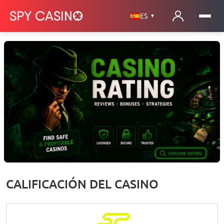
ES
▼
CALIFICACIÓN DEL CASINO