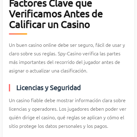
Factores Clave que
Verificamos Antes de
Calificar un Casino
Un buen casino online debe ser seguro, fácil de usar y
claro sobre sus reglas. Spy-Casino verifica las partes
más importantes del recorrido del jugador antes de
asignar o actualizar una clasificación.
Licencias y Seguridad
Un casino fiable debe mostrar información clara sobre
licencias y operadores. Los jugadores deben poder ver
quién dirige el casino, qué reglas se aplican y cómo el
sitio protege los datos personales y los pagos.