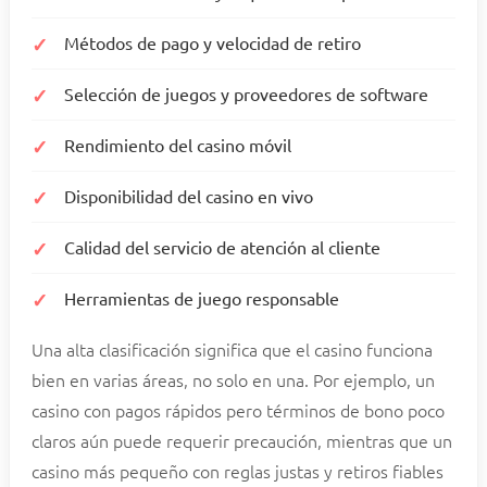
Métodos de pago y velocidad de retiro
Selección de juegos y proveedores de software
Rendimiento del casino móvil
Disponibilidad del casino en vivo
Calidad del servicio de atención al cliente
Herramientas de juego responsable
Una alta clasificación significa que el casino funciona
bien en varias áreas, no solo en una. Por ejemplo, un
casino con pagos rápidos pero términos de bono poco
claros aún puede requerir precaución, mientras que un
casino más pequeño con reglas justas y retiros fiables