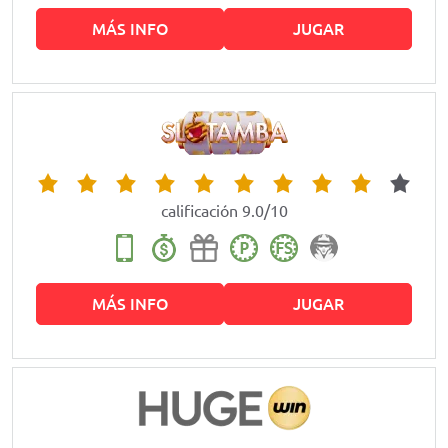
MÁS INFO
JUGAR
calificación 9.0/10
MÁS INFO
JUGAR