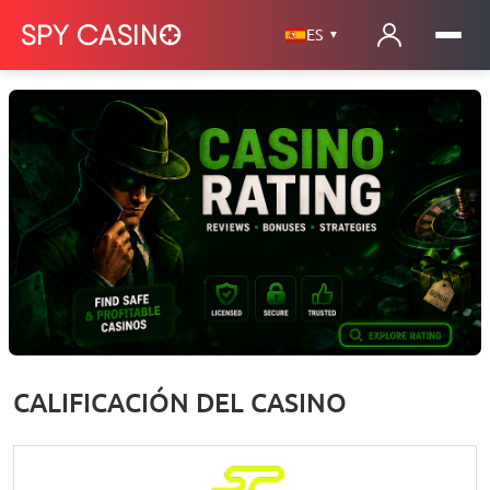
ES
▼
CALIFICACIÓN DEL CASINO