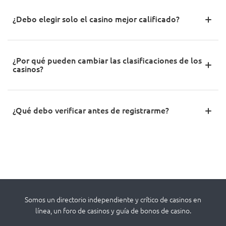
Spy-Casino califica a los casinos revisando factores prácticos
como las licencias, la fiabilidad de los pagos, los términos de los
¿Debo elegir solo el casino mejor calificado?
bonos, la selección de juegos, la usabilidad móvil, la atención al
cliente y la transparencia.
No siempre. Una alta clasificación es útil, pero los jugadores
también deben verificar si el casino se ajusta a su país, método
¿Por qué pueden cambiar las clasificaciones de los
de pago preferido, juegos favoritos y expectativas de bonos.
casinos?
Las clasificaciones de los casinos pueden cambiar cuando
cambian los bonos, las reglas de pago, la velocidad de retiro, las
¿Qué debo verificar antes de registrarme?
bibliotecas de juegos, los detalles de la licencia, la calidad del
soporte o los patrones de quejas de los jugadores.
Verifique la licencia del casino, los términos del bono, las reglas
de apuesta, los métodos de pago, los límites de retiro, el proceso
de verificación, los proveedores de juegos, el rendimiento móvil
y las herramientas de juego responsable.
Somos un directorio independiente y crítico de casinos en
línea, un foro de casinos y guía de bonos de casino.