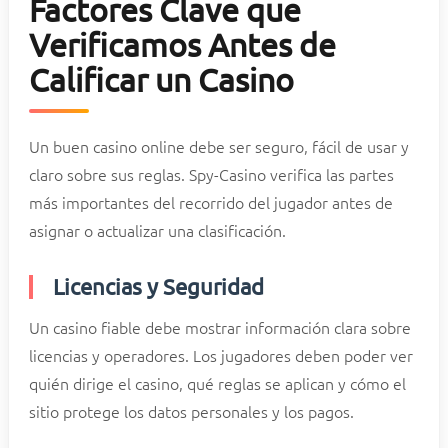
Factores Clave que
Verificamos Antes de
Calificar un Casino
Un buen casino online debe ser seguro, fácil de usar y
claro sobre sus reglas. Spy-Casino verifica las partes
más importantes del recorrido del jugador antes de
asignar o actualizar una clasificación.
Licencias y Seguridad
Un casino fiable debe mostrar información clara sobre
licencias y operadores. Los jugadores deben poder ver
quién dirige el casino, qué reglas se aplican y cómo el
sitio protege los datos personales y los pagos.