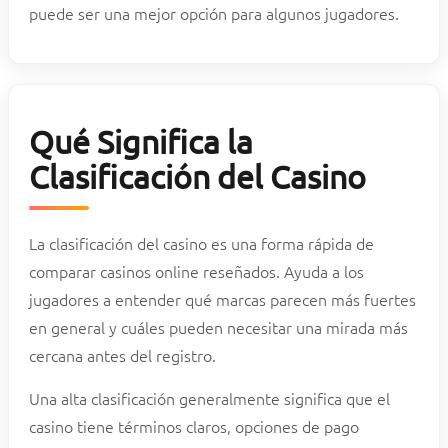
puede ser una mejor opción para algunos jugadores.
Qué Significa la
Clasificación del Casino
La clasificación del casino es una forma rápida de
comparar casinos online reseñados. Ayuda a los
jugadores a entender qué marcas parecen más fuertes
en general y cuáles pueden necesitar una mirada más
cercana antes del registro.
Una alta clasificación generalmente significa que el
casino tiene términos claros, opciones de pago