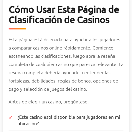
Cómo Usar Esta Página de
Clasificación de Casinos
Esta página está diseñada para ayudar a los jugadores
a comparar casinos online rápidamente. Comience
escaneando las clasificaciones, luego abra la reseña
completa de cualquier casino que parezca relevante. La
reseña completa debería ayudarle a entender las
fortalezas, debilidades, reglas de bonos, opciones de
pago y selección de juegos del casino.
Antes de elegir un casino, pregúntese:
¿Este casino está disponible para jugadores en mi
ubicación?