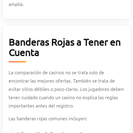
amplia.
Banderas Rojas a Tener en
Cuenta
La comparación de casinos no se trata solo de
encontrar las mejores ofertas. También se trata de
evitar sitios débiles o poco claros. Los jugadores deben
tener cuidado cuando un casino no explica las reglas
importantes antes del registro.
Las banderas rojas comunes incluyen: