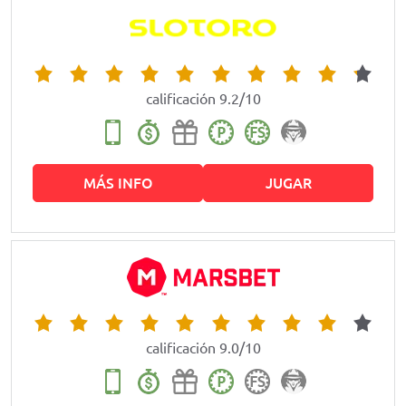
calificación 9.2/10
MÁS INFO
JUGAR
calificación 9.0/10