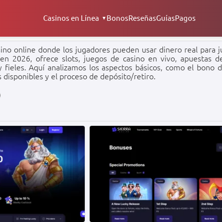
Casinos en Línea
Bonos
Reseñas
Guías
Pagos
▼
asino online donde los jugadores pueden usar dinero real para 
en 2026, ofrece slots, juegos de casino en vivo, apuestas de
 fieles. Aquí analizamos los aspectos básicos, como el bono d
s disponibles y el proceso de depósito/retiro.