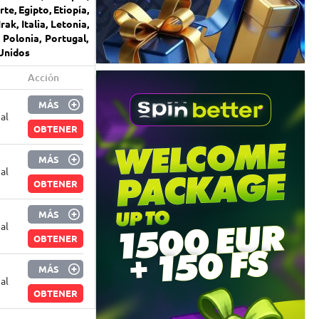
te, Egipto, Etiopía,
rak, Italia, Letonia,
 Polonia, Portugal,
 Unidos
Acción
MÁS
al
OBTENER
MÁS
al
OBTENER
MÁS
al
OBTENER
MÁS
al
OBTENER