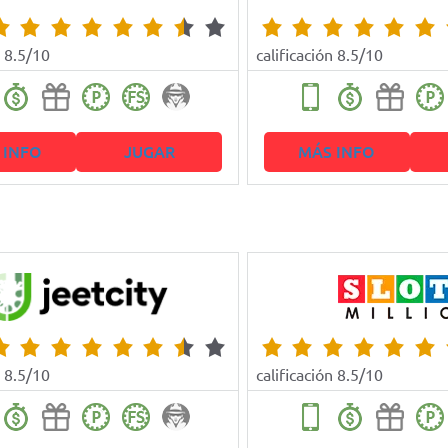
n 8.5/10
calificación 8.5/10
 INFO
JUGAR
MÁS INFO
n 8.5/10
calificación 8.5/10