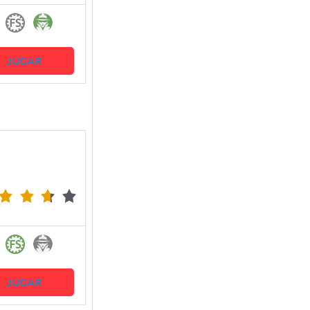
JUGAR
JUGAR