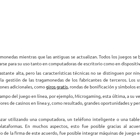
monedas mientras que las antiguas se actualizan. Todos los juegos se 
arse para su uso tanto en computadoras de escritorio como en dispositiv
astante alta, pero las características técnicas no se distinguen por ni
 la gestión de las tragamonedas de los fabricantes de terceros. Los 
ciones adicionales, como
giros gratis
, rondas de bonificación y símbolos e
mpo del juego en línea, por ejemplo, Microgaming, esta última, a su v
res de casinos en línea y, como resultado, grandes oportunidades y per
zar utilizando una computadora, un teléfono inteligente o una table
plataformas. En muchos aspectos, esto fue posible gracias al acue
 de la firma de este acuerdo, fue posible integrar máquinas de juego e