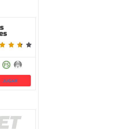
JUGAR