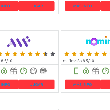
 INFO
JUGAR
MÁS INFO
n 8.5/10
calificación 8.5/10
 INFO
JUGAR
MÁS INFO