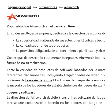
pagina principal
proveedores
ainsworth
Popularidad de Ainsworth en el
casino en línea
.
En su desarrollo, esta empresa, dedicada a la creación de algunos de
La superioridad inalterada de sus soluciones técnicas y tecn
La calidad superior de los productos.
La provisión obligatoria de un crecimiento planificado y alta
Con etapas de desarrollo totalmente integradas, Ainsworth implica 
futuro hasta su realización.
Entre la variedad de productos de software lanzados por la ma
diferentes tragamonedas, incluyendo tragamonedas de video que
opciones de
bono sin depósito
. El software de juegos de la empres
la mayoría de los jugadores de establecimientos de juegos de azar l
Juegos y software
La dirección de Ainsworth decidió transferir el software de jueg
marcas que comenzaron a hacerlo en los albores del juego en l