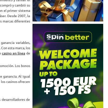
nimiento y tenían el
 compró y cambió su
on el primer sistema
ser. Desde 2007, la
s marcas diferentes
ganancia variables,
 Con esta marca, los
un
casino en línea
de
promoción. Los bonos
e ganancia. Al igual
 los casinos ofrecen
s desarrolladores de