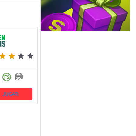
JUGAR