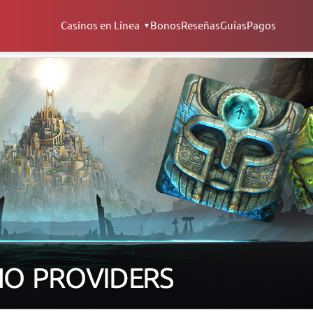
Casinos en Línea
Bonos
Reseñas
Guías
Pagos
▼