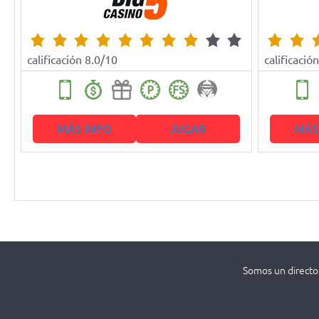
calificación 8.0/10
calificació
MÁS INFO
JUGAR
MÁS
Somos un director