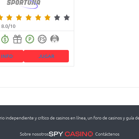
n 8.0/10
 INFO
JUGAR
io independiente y crítico de casinos en línea, un foro de casinos y guía d
Sobre nosotros
Contáctenos