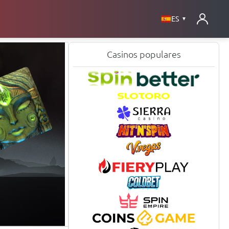
ES
▼
Casinos populares
SpinBetter Casino
Slotoro Casino
Sierra Casino
HitnSpin Casino
V.vegas Casino
FieryPlay Casino
Coldbet Casino
SpinEmpire Casino
Coins Game Casino