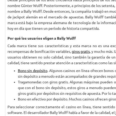
Desde principios de los años cincuenta hasta principios de los s
nombre Günter Wulff. Posteriormente, a principios de los setent
nombre a Bally Wulff. Desde entonces, la compañía trabajó en much
de jackpot alemán en el mercado de apuestas. Bally Wulff tambié
marca está bajo la empresa alemana de tecnología de la informac
hoy en día que tienen un período de historia compartida.
Por qué los usuarios eligen a Bally Wulff
Cada marca tiene sus características y esta marca no es una ex
recompensas de bonificación variables,
giros gratis
, y mucho más. U
usuarios obtienen no solo calidad, sino también la garantía de 
calidad, tiene sentido prestar atención a características como las s
Bono sin depósito
. Algunos casinos en línea ofrecen bonos 
sin depósito a menudo están acompañados de grandes requisit
Tragamonedas con giros gratis. Algunas máquinas pueden ofr
que con el bono sin depósito, estos giros a menudo pueden 
giros gratis por depósitos sin requisitos de apuesta. Por lo 
Bono en efectivo por depósito. Muchos casinos ofrecen giros 
Para seleccionar correctamente el casino en línea, tiene sentido 
software. El desarrollador Bally Wulff habla a favor de la calidad, el