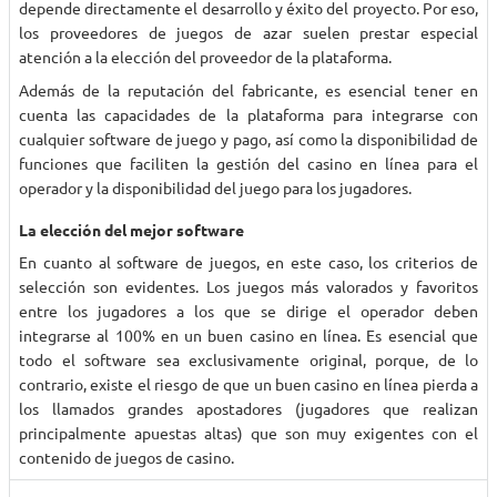
depende directamente el desarrollo y éxito del proyecto. Por eso,
los proveedores de juegos de azar suelen prestar especial
atención a la elección del proveedor de la plataforma.
Además de la reputación del fabricante, es esencial tener en
cuenta las capacidades de la plataforma para integrarse con
cualquier software de juego y pago, así como la disponibilidad de
funciones que faciliten la gestión del casino en línea para el
operador y la disponibilidad del juego para los jugadores.
La elección del mejor software
En cuanto al software de juegos, en este caso, los criterios de
selección son evidentes. Los juegos más valorados y favoritos
entre los jugadores a los que se dirige el operador deben
integrarse al 100% en un buen casino en línea. Es esencial que
todo el software sea exclusivamente original, porque, de lo
contrario, existe el riesgo de que un buen casino en línea pierda a
los llamados grandes apostadores (jugadores que realizan
principalmente apuestas altas) que son muy exigentes con el
contenido de juegos de casino.