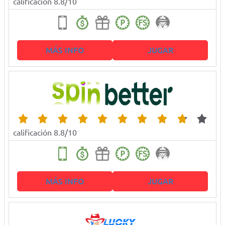
calificación 8.8/10
MÁS INFO
JUGAR
calificación 8.8/10
MÁS INFO
JUGAR