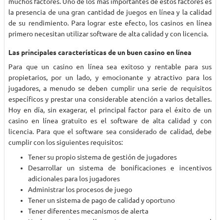
muchos factores. Uno de los más importantes de estos factores es
la presencia de una gran cantidad de juegos en línea y la calidad
de su rendimiento. Para lograr este efecto, los casinos en línea
primero necesitan utilizar software de alta calidad y con licencia.
Las principales características de un buen casino en línea
Para que un casino en línea sea exitoso y rentable para sus
propietarios, por un lado, y emocionante y atractivo para los
jugadores, a menudo se deben cumplir una serie de requisitos
específicos y prestar una considerable atención a varios detalles.
Hoy en día, sin exagerar, el principal factor para el éxito de un
casino en línea gratuito es el software de alta calidad y con
licencia. Para que el software sea considerado de calidad, debe
cumplir con los siguientes requisitos:
Tener su propio sistema de gestión de jugadores
Desarrollar un sistema de bonificaciones e incentivos
adicionales para los jugadores
Administrar los procesos de juego
Tener un sistema de pago de calidad y oportuno
Tener diferentes mecanismos de alerta