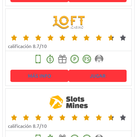
calificación 8.7/10
MÁS INFO
JUGAR
calificación 8.7/10