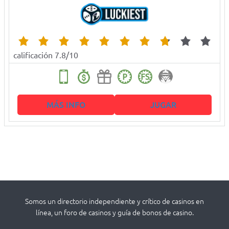
calificación 7.8/10
MÁS INFO
JUGAR
Somos un directorio independiente y crítico de casinos en
línea, un foro de casinos y guía de bonos de casino.