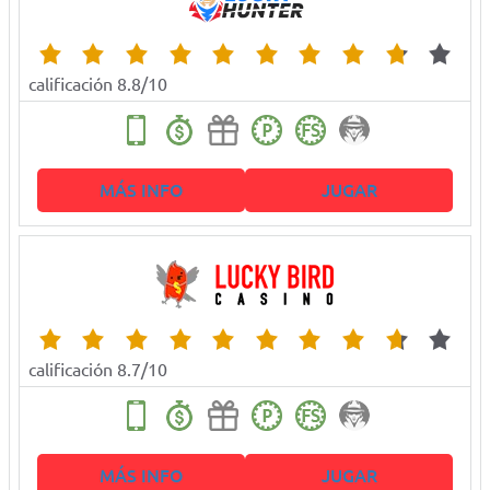
calificación 8.8/10
MÁS INFO
JUGAR
calificación 8.7/10
MÁS INFO
JUGAR