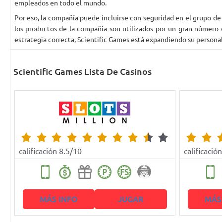
empleados en todo el mundo.
Por eso, la compañía puede incluirse con seguridad en el grupo de
los productos de la compañía son utilizados por un gran número 
estrategia correcta, Scientific Games está expandiendo su personal 
Scientific Games Lista De Casinos
calificación 8.5/10
calificació
MÁS INFO
JUGAR
MÁS