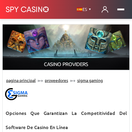
ES
▼
pagina principal
proveedores
sigma gaming
Opciones Que Garantizan La Competitividad Del
Software De Casino En Línea