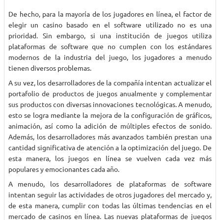
De hecho, para la mayoría de los jugadores en línea, el factor de
elegir un casino basado en el software utilizado no es una
prioridad. Sin embargo, si una institución de juegos utiliza
plataformas de software que no cumplen con los estándares
modernos de la industria del juego, los jugadores a menudo
tienen diversos problemas.
A su vez, los desarrolladores de la compañía intentan actualizar el
portafolio de productos de juegos anualmente y complementar
sus productos con diversas innovaciones tecnológicas. A menudo,
esto se logra mediante la mejora de la configuración de gráficos,
animación, así como la adición de múltiples efectos de sonido.
Además, los desarrolladores más avanzados también prestan una
cantidad significativa de atención a la optimización del juego. De
esta manera, los juegos en línea se vuelven cada vez más
populares y emocionantes cada año.
A menudo, los desarrolladores de plataformas de software
intentan seguir las actividades de otros jugadores del mercado y,
de esta manera, cumplir con todas las últimas tendencias en el
mercado de casinos en línea. Las nuevas plataformas de juegos