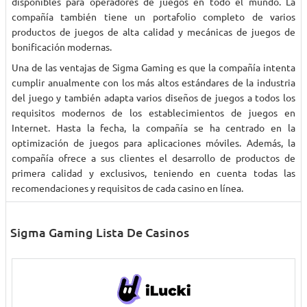
disponibles para operadores de juegos en todo el mundo. La
compañía también tiene un portafolio completo de varios
productos de juegos de alta calidad y mecánicas de juegos de
bonificación modernas.
Una de las ventajas de Sigma Gaming es que la compañía intenta
cumplir anualmente con los más altos estándares de la industria
del juego y también adapta varios diseños de juegos a todos los
requisitos modernos de los establecimientos de juegos en
Internet. Hasta la fecha, la compañía se ha centrado en la
optimización de juegos para aplicaciones móviles. Además, la
compañía ofrece a sus clientes el desarrollo de productos de
primera calidad y exclusivos, teniendo en cuenta todas las
recomendaciones y requisitos de cada casino en línea.
Sigma Gaming Lista De Casinos