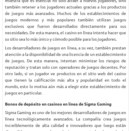
muestra que es esencial no solo atraer a nuevos jugadores, sino
también retener a los jugadores actuales gracias a los productos
de juegos más avanzados. Muchos de los establecimientos de
juegos modernos y más populares también utilizan juegos
exclusivos que fueron desarrollados directamente para sus
necesidades. De esta manera, el casino en línea intenta hacer que
su sitio sea lo más único y cómodo posible para los jugadores.
Los desarrolladores de juegos en línea, a su vez, también prestan
atención a la disponibilidad de una licencia de un establecimiento
de juegos. De esta manera, intentan minimizar los riesgos de
reputación y tratan solo con operadores de juegos decentes. Por
otro lado, si un jugador ve productos en el sitio web del casino
que tienen la calificación más alta y popularidad en todo el
mundo, esto lo motiva aún más a elegir este establecimiento de
juegos en particular.
Bonos de depósito en casinos en línea de Sigma Gaming
Sigma Gaming es uno de los mejores desarrolladores de juegos en
línea tecnológicamente avanzados. La compañía crea juegos
increíblemente de alta calidad e innovadores que luego están