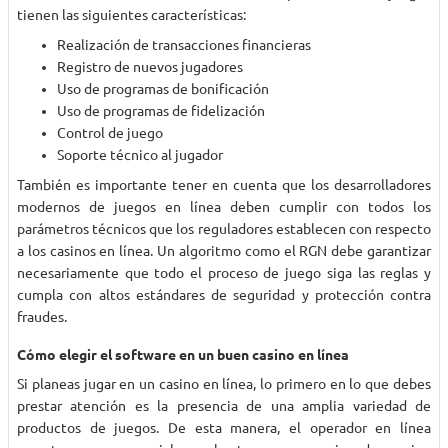
tienen las siguientes características:
Realización de transacciones financieras
Registro de nuevos jugadores
Uso de programas de bonificación
Uso de programas de fidelización
Control de juego
Soporte técnico al jugador
También es importante tener en cuenta que los desarrolladores
modernos de juegos en línea deben cumplir con todos los
parámetros técnicos que los reguladores establecen con respecto
a los casinos en línea. Un algoritmo como el RGN debe garantizar
necesariamente que todo el proceso de juego siga las reglas y
cumpla con altos estándares de seguridad y protección contra
fraudes.
Cómo elegir el software en un buen casino en línea
Si planeas jugar en un casino en línea, lo primero en lo que debes
prestar atención es la presencia de una amplia variedad de
productos de juegos. De esta manera, el operador en línea