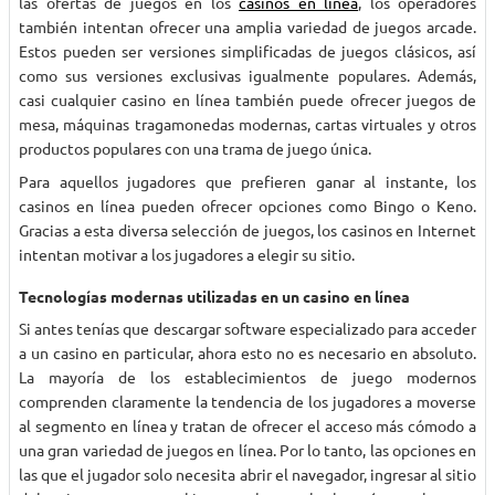
las ofertas de juegos en los
casinos en línea
, los operadores
también intentan ofrecer una amplia variedad de juegos arcade.
Estos pueden ser versiones simplificadas de juegos clásicos, así
como sus versiones exclusivas igualmente populares. Además,
casi cualquier casino en línea también puede ofrecer juegos de
mesa, máquinas tragamonedas modernas, cartas virtuales y otros
productos populares con una trama de juego única.
Para aquellos jugadores que prefieren ganar al instante, los
casinos en línea pueden ofrecer opciones como Bingo o Keno.
Gracias a esta diversa selección de juegos, los casinos en Internet
intentan motivar a los jugadores a elegir su sitio.
Tecnologías modernas utilizadas en un casino en línea
Si antes tenías que descargar software especializado para acceder
a un casino en particular, ahora esto no es necesario en absoluto.
La mayoría de los establecimientos de juego modernos
comprenden claramente la tendencia de los jugadores a moverse
al segmento en línea y tratan de ofrecer el acceso más cómodo a
una gran variedad de juegos en línea. Por lo tanto, las opciones en
las que el jugador solo necesita abrir el navegador, ingresar al sitio