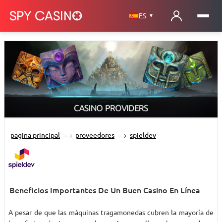
ES
▼
pagina principal
proveedores
spieldev
Beneficios Importantes De Un Buen Casino En Línea
A pesar de que las máquinas tragamonedas cubren la mayoría de