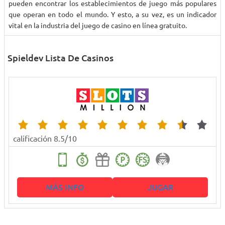
pueden encontrar los establecimientos de juego más populares
que operan en todo el mundo. Y esto, a su vez, es un indicador
vital en la industria del juego de casino en línea gratuito.
Spieldev Lista De Casinos
calificación 8.5/10
MÁS INFO
JUGAR