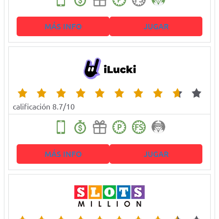
MÁS INFO
JUGAR
calificación 8.7/10
MÁS INFO
JUGAR