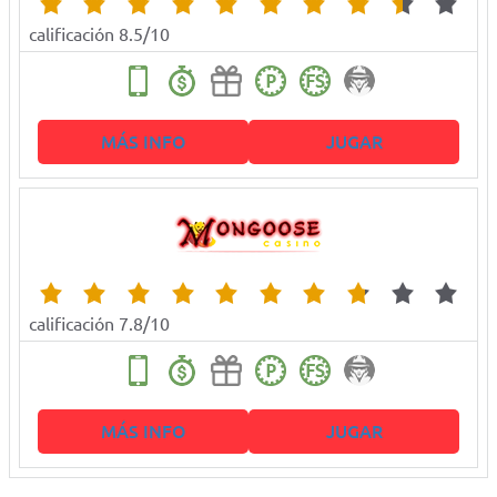
calificación 8.5/10
MÁS INFO
JUGAR
calificación 7.8/10
MÁS INFO
JUGAR