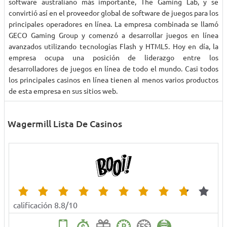
software australiano más importante, The Gaming Lab, y se
convirtió así en el proveedor global de software de juegos para los
principales operadores en línea. La empresa combinada se llamó
GECO Gaming Group y comenzó a desarrollar juegos en línea
avanzados utilizando tecnologías Flash y HTML5. Hoy en día, la
empresa ocupa una posición de liderazgo entre los
desarrolladores de juegos en línea de todo el mundo. Casi todos
los principales casinos en línea tienen al menos varios productos
de esta empresa en sus sitios web.
Wagermill Lista De Casinos
calificación 8.8/10