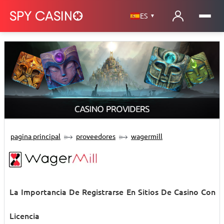
ES
▼
pagina principal
proveedores
wagermill
La Importancia De Registrarse En Sitios De Casino Con
Licencia