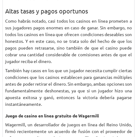
Altas tasas y pagos oportunos
Como habrás notado, casi todos los casinos en línea prometen a
sus jugadores pagos enormes en caso de ganar. Sin embargo, no
todos los casinos en línea que ofrecen condiciones deseables son
honestos. Y en este caso, no se trata solo del hecho de que los
pagos pueden retrasarse, sino también de que el casino puede
cobrar una cantidad considerable de comisiones antes de que el
jugador reciba el dinero.
También hay casos en los que un jugador necesita cumplir ciertas
condiciones que los casinos establecen para ganancias múltiples
antes de poder retirar el dinero. Sin embargo, ambas opciones son
fundamentalmente deshonestas, ya que si un jugador hizo una
apuesta exitosa y ganó, entonces la victoria debería pagarse
instantáneamente.
Juego de casino en línea gratuito de Wagermill
Wagermill, un desarrollador de juegos en línea del Reino Unido,
firmó recientemente un acuerdo de fusión con el proveedor de